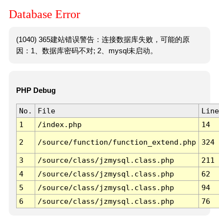
Database Error
(1040) 365建站错误警告：连接数据库失败，可能的原
因：1、数据库密码不对; 2、mysql未启动。
PHP Debug
No.
File
Line
1
/index.php
14
2
/source/function/function_extend.php
324
3
/source/class/jzmysql.class.php
211
4
/source/class/jzmysql.class.php
62
5
/source/class/jzmysql.class.php
94
6
/source/class/jzmysql.class.php
76