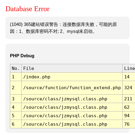
Database Error
(1040) 365建站错误警告：连接数据库失败，可能的原
因：1、数据库密码不对; 2、mysql未启动。
PHP Debug
No.
File
Line
1
/index.php
14
2
/source/function/function_extend.php
324
3
/source/class/jzmysql.class.php
211
4
/source/class/jzmysql.class.php
62
5
/source/class/jzmysql.class.php
94
6
/source/class/jzmysql.class.php
76