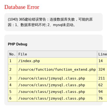
Database Error
(1040) 365建站错误警告：连接数据库失败，可能的原
因：1、数据库密码不对; 2、mysql未启动。
PHP Debug
No.
File
Line
1
/index.php
14
2
/source/function/function_extend.php
324
3
/source/class/jzmysql.class.php
211
4
/source/class/jzmysql.class.php
62
5
/source/class/jzmysql.class.php
94
6
/source/class/jzmysql.class.php
76