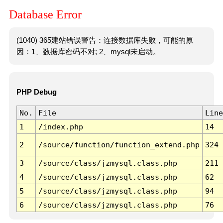
Database Error
(1040) 365建站错误警告：连接数据库失败，可能的原
因：1、数据库密码不对; 2、mysql未启动。
PHP Debug
No.
File
Line
1
/index.php
14
2
/source/function/function_extend.php
324
3
/source/class/jzmysql.class.php
211
4
/source/class/jzmysql.class.php
62
5
/source/class/jzmysql.class.php
94
6
/source/class/jzmysql.class.php
76