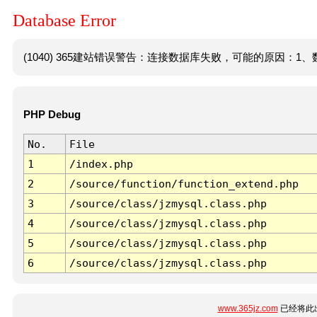
Database Error
(1040) 365建站错误警告：连接数据库失败，可能的原因：1、数
PHP Debug
No.
File
1
/index.php
2
/source/function/function_extend.php
3
/source/class/jzmysql.class.php
4
/source/class/jzmysql.class.php
5
/source/class/jzmysql.class.php
6
/source/class/jzmysql.class.php
www.365jz.com
已经将此