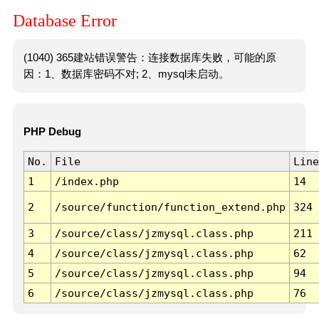
Database Error
(1040) 365建站错误警告：连接数据库失败，可能的原
因：1、数据库密码不对; 2、mysql未启动。
PHP Debug
No.
File
Line
1
/index.php
14
2
/source/function/function_extend.php
324
3
/source/class/jzmysql.class.php
211
4
/source/class/jzmysql.class.php
62
5
/source/class/jzmysql.class.php
94
6
/source/class/jzmysql.class.php
76