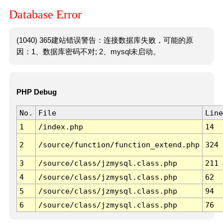
Database Error
(1040) 365建站错误警告：连接数据库失败，可能的原
因：1、数据库密码不对; 2、mysql未启动。
PHP Debug
No.
File
Line
1
/index.php
14
2
/source/function/function_extend.php
324
3
/source/class/jzmysql.class.php
211
4
/source/class/jzmysql.class.php
62
5
/source/class/jzmysql.class.php
94
6
/source/class/jzmysql.class.php
76