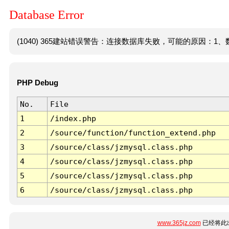
Database Error
(1040) 365建站错误警告：连接数据库失败，可能的原因：1、数
PHP Debug
No.
File
1
/index.php
2
/source/function/function_extend.php
3
/source/class/jzmysql.class.php
4
/source/class/jzmysql.class.php
5
/source/class/jzmysql.class.php
6
/source/class/jzmysql.class.php
www.365jz.com
已经将此