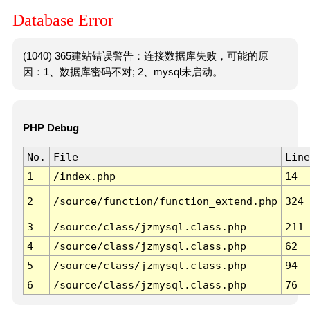
Database Error
(1040) 365建站错误警告：连接数据库失败，可能的原
因：1、数据库密码不对; 2、mysql未启动。
PHP Debug
No.
File
Line
1
/index.php
14
2
/source/function/function_extend.php
324
3
/source/class/jzmysql.class.php
211
4
/source/class/jzmysql.class.php
62
5
/source/class/jzmysql.class.php
94
6
/source/class/jzmysql.class.php
76