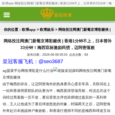
欧博app-网络投注网澳门新葡京博彩赌侠 | 香港1分钟不上，日本替补33分钟！梅
西双标激励民愤，迈阿密落败
你的位置：
欧博app
>
欧博娱乐
> 网络投注网澳门新葡京博彩赌侠 |
网络投注网澳门新葡京博彩赌侠 | 香港1分钟不上，日本替补
香港1分钟不上，日本替补33分钟！梅西双标激励民愤，迈阿密落败
33分钟！梅西双标激励民愤，迈阿密落败
发布日期：2026-06-08 00:03 点击次数：69
皇冠客服飞机：@seo3687
ag菠菜平台网络博彩是什么行业
网络投注网澳门新葡
京博彩赌侠
由于梅西的存在，让迈阿密海外的热身赛关心度非常高，关联词在上
一站和香港明星联队的比赛当中，梅西莫得登场亮相，何况总共这个
词经过黑着脸一言不发，赛后受奖次序也班师绕过嘉宾的一系列举
动，王人让他成为了赛后球迷怒批的对象，时隔两天之后，迈阿密海
外奔赴日本挑战神户奏效船，和香港行透彻不同的是梅西和球迷互动