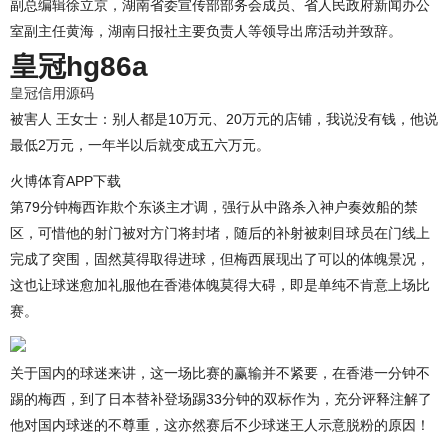
副总编辑徐立京，湖南省委宣传部部务会成员、省人民政府新闻办公
室副主任黄海，湖南日报社主要负责人等领导出席活动并致辞。
皇冠hg86a
皇冠信用源码
被害人 王女士：别人都是10万元、20万元的店铺，我说没有钱，他说
最低2万元，一年半以后就变成五六万元。
火博体育APP下载
第79分钟梅西诈欺个东谈主才调，强行从中路杀入神户奏效船的禁
区，可惜他的射门被对方门将封堵，随后的补射被刺目球员在门线上
完成了突围，固然莫得取得进球，但梅西展现出了可以的体魄景况，
这也让球迷愈加礼服他在香港体魄莫得大碍，即是单纯不肯意上场比
赛。
关于国内的球迷来讲，这一场比赛的赢输并不紧要，在香港一分钟不
踢的梅西，到了日本替补登场踢33分钟的双标作为，充分评释注解了
他对国内球迷的不尊重，这亦然赛后不少球迷王人示意脱粉的原因！