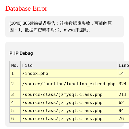
Database Error
(1040) 365建站错误警告：连接数据库失败，可能的原
因：1、数据库密码不对; 2、mysql未启动。
PHP Debug
No.
File
Line
1
/index.php
14
2
/source/function/function_extend.php
324
3
/source/class/jzmysql.class.php
211
4
/source/class/jzmysql.class.php
62
5
/source/class/jzmysql.class.php
94
6
/source/class/jzmysql.class.php
76