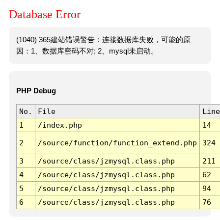
Database Error
(1040) 365建站错误警告：连接数据库失败，可能的原
因：1、数据库密码不对; 2、mysql未启动。
PHP Debug
No.
File
Line
1
/index.php
14
2
/source/function/function_extend.php
324
3
/source/class/jzmysql.class.php
211
4
/source/class/jzmysql.class.php
62
5
/source/class/jzmysql.class.php
94
6
/source/class/jzmysql.class.php
76