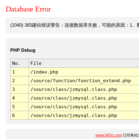
Database Error
(1040) 365建站错误警告：连接数据库失败，可能的原因：1、数
PHP Debug
No.
File
1
/index.php
2
/source/function/function_extend.php
3
/source/class/jzmysql.class.php
4
/source/class/jzmysql.class.php
5
/source/class/jzmysql.class.php
6
/source/class/jzmysql.class.php
www.365jz.com
已经将此