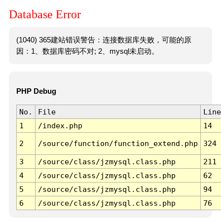
Database Error
(1040) 365建站错误警告：连接数据库失败，可能的原
因：1、数据库密码不对; 2、mysql未启动。
PHP Debug
No.
File
Line
1
/index.php
14
2
/source/function/function_extend.php
324
3
/source/class/jzmysql.class.php
211
4
/source/class/jzmysql.class.php
62
5
/source/class/jzmysql.class.php
94
6
/source/class/jzmysql.class.php
76