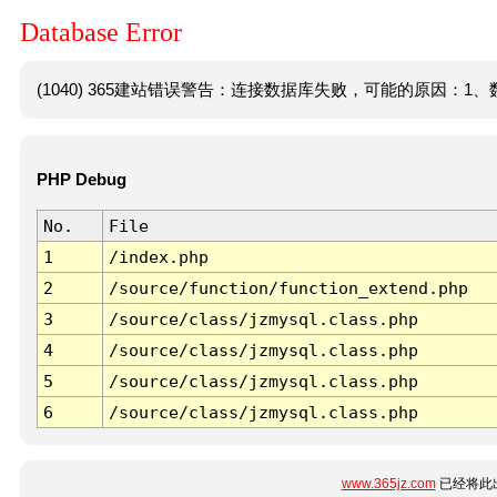
Database Error
(1040) 365建站错误警告：连接数据库失败，可能的原因：1、数
PHP Debug
No.
File
1
/index.php
2
/source/function/function_extend.php
3
/source/class/jzmysql.class.php
4
/source/class/jzmysql.class.php
5
/source/class/jzmysql.class.php
6
/source/class/jzmysql.class.php
www.365jz.com
已经将此