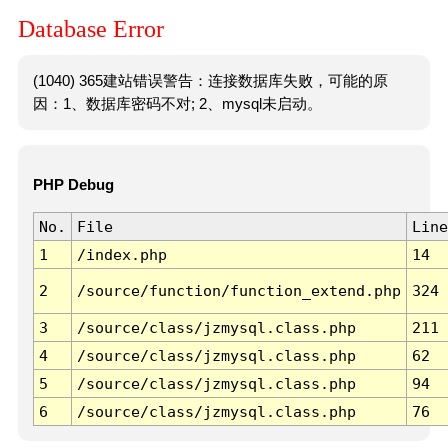
Database Error
(1040) 365建站错误警告：连接数据库失败，可能的原
因：1、数据库密码不对; 2、mysql未启动。
PHP Debug
No.
File
Line
1
/index.php
14
2
/source/function/function_extend.php
324
3
/source/class/jzmysql.class.php
211
4
/source/class/jzmysql.class.php
62
5
/source/class/jzmysql.class.php
94
6
/source/class/jzmysql.class.php
76