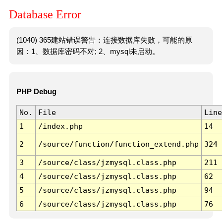
Database Error
(1040) 365建站错误警告：连接数据库失败，可能的原
因：1、数据库密码不对; 2、mysql未启动。
PHP Debug
No.
File
Line
1
/index.php
14
2
/source/function/function_extend.php
324
3
/source/class/jzmysql.class.php
211
4
/source/class/jzmysql.class.php
62
5
/source/class/jzmysql.class.php
94
6
/source/class/jzmysql.class.php
76