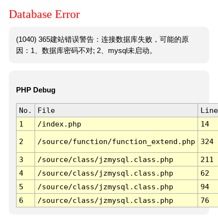
Database Error
(1040) 365建站错误警告：连接数据库失败，可能的原
因：1、数据库密码不对; 2、mysql未启动。
PHP Debug
No.
File
Line
1
/index.php
14
2
/source/function/function_extend.php
324
3
/source/class/jzmysql.class.php
211
4
/source/class/jzmysql.class.php
62
5
/source/class/jzmysql.class.php
94
6
/source/class/jzmysql.class.php
76