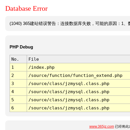
Database Error
(1040) 365建站错误警告：连接数据库失败，可能的原因：1、数
PHP Debug
No.
File
1
/index.php
2
/source/function/function_extend.php
3
/source/class/jzmysql.class.php
4
/source/class/jzmysql.class.php
5
/source/class/jzmysql.class.php
6
/source/class/jzmysql.class.php
www.365jz.com
已经将此