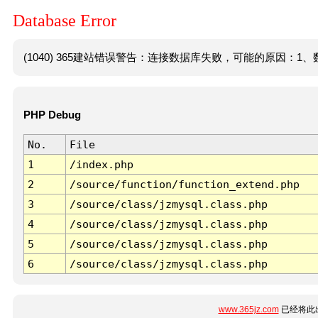
Database Error
(1040) 365建站错误警告：连接数据库失败，可能的原因：1、数
PHP Debug
No.
File
1
/index.php
2
/source/function/function_extend.php
3
/source/class/jzmysql.class.php
4
/source/class/jzmysql.class.php
5
/source/class/jzmysql.class.php
6
/source/class/jzmysql.class.php
www.365jz.com
已经将此