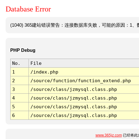
Database Error
(1040) 365建站错误警告：连接数据库失败，可能的原因：1、数
PHP Debug
No.
File
1
/index.php
2
/source/function/function_extend.php
3
/source/class/jzmysql.class.php
4
/source/class/jzmysql.class.php
5
/source/class/jzmysql.class.php
6
/source/class/jzmysql.class.php
www.365jz.com
已经将此