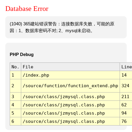
Database Error
(1040) 365建站错误警告：连接数据库失败，可能的原
因：1、数据库密码不对; 2、mysql未启动。
PHP Debug
No.
File
Line
1
/index.php
14
2
/source/function/function_extend.php
324
3
/source/class/jzmysql.class.php
211
4
/source/class/jzmysql.class.php
62
5
/source/class/jzmysql.class.php
94
6
/source/class/jzmysql.class.php
76