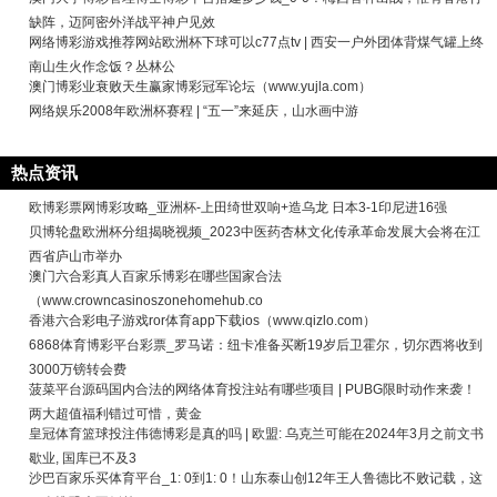
缺阵，迈阿密外洋战平神户见效
网络博彩游戏推荐网站欧洲杯下球可以c77点tv | 西安一户外团体背煤气罐上终
南山生火作念饭？丛林公
澳门博彩业衰败天生赢家博彩冠军论坛（www.yujla.com）
网络娱乐2008年欧洲杯赛程 | “五一”来延庆，山水画中游
热点资讯
欧博彩票网博彩攻略_亚洲杯-上田绮世双响+造乌龙 日本3-1印尼进16强
贝博轮盘欧洲杯分组揭晓视频_2023中医药杏林文化传承革命发展大会将在江
西省庐山市举办
澳门六合彩真人百家乐博彩在哪些国家合法
（www.crowncasinoszonehomehub.co
香港六合彩电子游戏ror体育app下载ios（www.qizlo.com）
6868体育博彩平台彩票_罗马诺：纽卡准备买断19岁后卫霍尔，切尔西将收到
3000万镑转会费
菠菜平台源码国内合法的网络体育投注站有哪些项目 | PUBG限时动作来袭！
两大超值福利错过可惜，黄金
皇冠体育篮球投注伟德博彩是真的吗 | 欧盟: 乌克兰可能在2024年3月之前文书
歇业, 国库已不及3
沙巴百家乐买体育平台_1: 0到1: 0！山东泰山创12年王人鲁德比不败记载，这