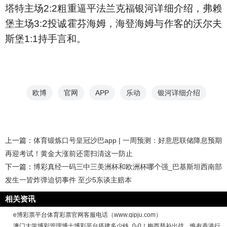
塔特主场2:2粗重逼平法兰克福银河详细介绍，弗赖
堡主场3:2投诚霍芬海姆，海登海姆与作客的沃尔夫
斯堡1:1持手言和。
欧博
官网
APP
乐动
银河详细介绍
上一篇：
体育锻炼口号皇冠沙巴app | 一周预测：好意思联储降息预期
再迎考试！黄金大涨前还需扫清这一防止
下一篇：
博彩真经一码三中三美洲杯和欧洲杯哪个强_巴基斯坦西南部
发生一皆炸弹迫切事件 至少5东谈主赔本
相关资讯
e博彩票平台体育彩票官网客服电话（www.qipju.com）
澳门大学博彩管理博士博彩平台搭建多少钱_0-0！梅西替补出战，惟有香港行