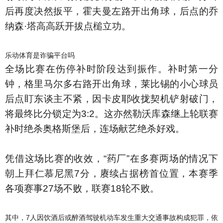
后再度决然扳平，霍夫曼左路开出角球，后点的乔
纳森·塔高高跃开拔点槌立功。
乐动体育是诈骗平台吗
全场比赛在伤停补时阶段达到振作。补时第一分
钟，格里马尔多右路开出角球，莱比锡的小心球员
后点盯东谈主不紧，因卡皮耶收拢契机铲射破门，
将最终比分锁定为3:2。这亦然勒沃库森继上轮联赛
补时绝杀奥格斯堡后，连场献艺绝杀好戏。
凭借这场比赛的收效，“药厂”在多赛两场的情况下
朝上拜仁慕尼黑7分，赓续占据榜首位置，本赛季
各项赛事27场不败，联赛18轮不败。
其中，7人因饮酒后或醉酒驾驶机动车发生重大交通事故构成犯罪，依