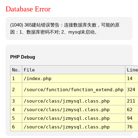
Database Error
(1040) 365建站错误警告：连接数据库失败，可能的原
因：1、数据库密码不对; 2、mysql未启动。
PHP Debug
No.
File
Line
1
/index.php
14
2
/source/function/function_extend.php
324
3
/source/class/jzmysql.class.php
211
4
/source/class/jzmysql.class.php
62
5
/source/class/jzmysql.class.php
94
6
/source/class/jzmysql.class.php
76