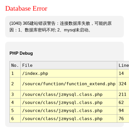
Database Error
(1040) 365建站错误警告：连接数据库失败，可能的原
因：1、数据库密码不对; 2、mysql未启动。
PHP Debug
No.
File
Line
1
/index.php
14
2
/source/function/function_extend.php
324
3
/source/class/jzmysql.class.php
211
4
/source/class/jzmysql.class.php
62
5
/source/class/jzmysql.class.php
94
6
/source/class/jzmysql.class.php
76