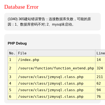
Database Error
(1040) 365建站错误警告：连接数据库失败，可能的原
因：1、数据库密码不对; 2、mysql未启动。
PHP Debug
No.
File
Line
1
/index.php
14
2
/source/function/function_extend.php
324
3
/source/class/jzmysql.class.php
211
4
/source/class/jzmysql.class.php
62
5
/source/class/jzmysql.class.php
94
6
/source/class/jzmysql.class.php
76