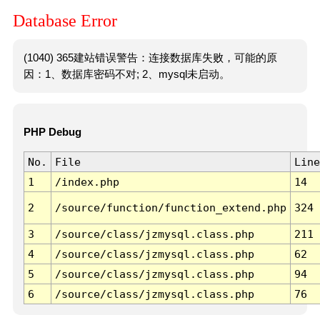
Database Error
(1040) 365建站错误警告：连接数据库失败，可能的原
因：1、数据库密码不对; 2、mysql未启动。
PHP Debug
No.
File
Line
1
/index.php
14
2
/source/function/function_extend.php
324
3
/source/class/jzmysql.class.php
211
4
/source/class/jzmysql.class.php
62
5
/source/class/jzmysql.class.php
94
6
/source/class/jzmysql.class.php
76