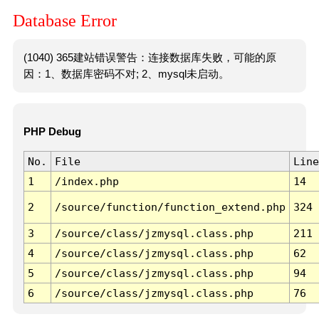
Database Error
(1040) 365建站错误警告：连接数据库失败，可能的原
因：1、数据库密码不对; 2、mysql未启动。
PHP Debug
No.
File
Line
1
/index.php
14
2
/source/function/function_extend.php
324
3
/source/class/jzmysql.class.php
211
4
/source/class/jzmysql.class.php
62
5
/source/class/jzmysql.class.php
94
6
/source/class/jzmysql.class.php
76