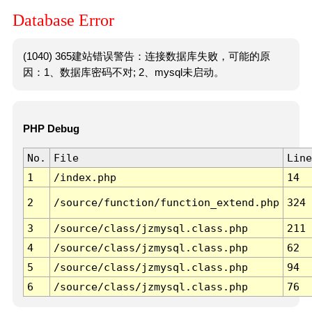
Database Error
(1040) 365建站错误警告：连接数据库失败，可能的原
因：1、数据库密码不对; 2、mysql未启动。
PHP Debug
No.
File
Line
1
/index.php
14
2
/source/function/function_extend.php
324
3
/source/class/jzmysql.class.php
211
4
/source/class/jzmysql.class.php
62
5
/source/class/jzmysql.class.php
94
6
/source/class/jzmysql.class.php
76