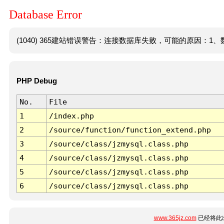
Database Error
(1040) 365建站错误警告：连接数据库失败，可能的原因：1、数
PHP Debug
No.
File
1
/index.php
2
/source/function/function_extend.php
3
/source/class/jzmysql.class.php
4
/source/class/jzmysql.class.php
5
/source/class/jzmysql.class.php
6
/source/class/jzmysql.class.php
www.365jz.com
已经将此