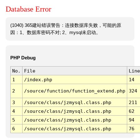
Database Error
(1040) 365建站错误警告：连接数据库失败，可能的原
因：1、数据库密码不对; 2、mysql未启动。
PHP Debug
No.
File
Line
1
/index.php
14
2
/source/function/function_extend.php
324
3
/source/class/jzmysql.class.php
211
4
/source/class/jzmysql.class.php
62
5
/source/class/jzmysql.class.php
94
6
/source/class/jzmysql.class.php
76