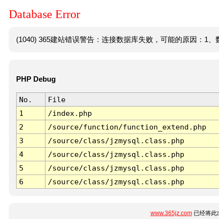
Database Error
(1040) 365建站错误警告：连接数据库失败，可能的原因：1、数
PHP Debug
No.
File
1
/index.php
2
/source/function/function_extend.php
3
/source/class/jzmysql.class.php
4
/source/class/jzmysql.class.php
5
/source/class/jzmysql.class.php
6
/source/class/jzmysql.class.php
www.365jz.com
已经将此