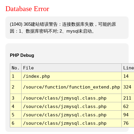
Database Error
(1040) 365建站错误警告：连接数据库失败，可能的原
因：1、数据库密码不对; 2、mysql未启动。
PHP Debug
No.
File
Line
1
/index.php
14
2
/source/function/function_extend.php
324
3
/source/class/jzmysql.class.php
211
4
/source/class/jzmysql.class.php
62
5
/source/class/jzmysql.class.php
94
6
/source/class/jzmysql.class.php
76