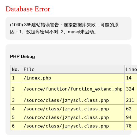
Database Error
(1040) 365建站错误警告：连接数据库失败，可能的原
因：1、数据库密码不对; 2、mysql未启动。
PHP Debug
No.
File
Line
1
/index.php
14
2
/source/function/function_extend.php
324
3
/source/class/jzmysql.class.php
211
4
/source/class/jzmysql.class.php
62
5
/source/class/jzmysql.class.php
94
6
/source/class/jzmysql.class.php
76