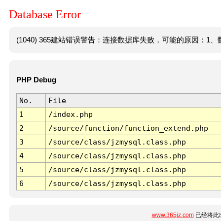
Database Error
(1040) 365建站错误警告：连接数据库失败，可能的原因：1、数
PHP Debug
No.
File
1
/index.php
2
/source/function/function_extend.php
3
/source/class/jzmysql.class.php
4
/source/class/jzmysql.class.php
5
/source/class/jzmysql.class.php
6
/source/class/jzmysql.class.php
www.365jz.com
已经将此