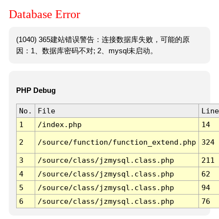
Database Error
(1040) 365建站错误警告：连接数据库失败，可能的原
因：1、数据库密码不对; 2、mysql未启动。
PHP Debug
No.
File
Line
1
/index.php
14
2
/source/function/function_extend.php
324
3
/source/class/jzmysql.class.php
211
4
/source/class/jzmysql.class.php
62
5
/source/class/jzmysql.class.php
94
6
/source/class/jzmysql.class.php
76