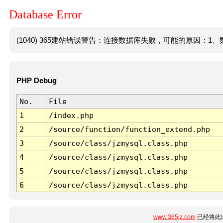
Database Error
(1040) 365建站错误警告：连接数据库失败，可能的原因：1、数
PHP Debug
No.
File
1
/index.php
2
/source/function/function_extend.php
3
/source/class/jzmysql.class.php
4
/source/class/jzmysql.class.php
5
/source/class/jzmysql.class.php
6
/source/class/jzmysql.class.php
www.365jz.com
已经将此