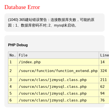
Database Error
(1040) 365建站错误警告：连接数据库失败，可能的原
因：1、数据库密码不对; 2、mysql未启动。
PHP Debug
No.
File
Line
1
/index.php
14
2
/source/function/function_extend.php
324
3
/source/class/jzmysql.class.php
211
4
/source/class/jzmysql.class.php
62
5
/source/class/jzmysql.class.php
94
6
/source/class/jzmysql.class.php
76