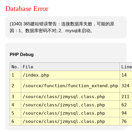
Database Error
(1040) 365建站错误警告：连接数据库失败，可能的原
因：1、数据库密码不对; 2、mysql未启动。
PHP Debug
No.
File
Line
1
/index.php
14
2
/source/function/function_extend.php
324
3
/source/class/jzmysql.class.php
211
4
/source/class/jzmysql.class.php
62
5
/source/class/jzmysql.class.php
94
6
/source/class/jzmysql.class.php
76