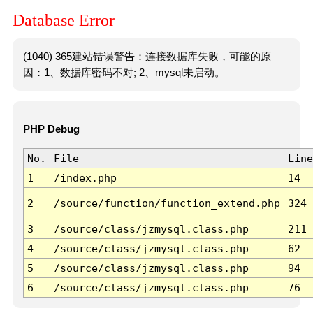
Database Error
(1040) 365建站错误警告：连接数据库失败，可能的原
因：1、数据库密码不对; 2、mysql未启动。
PHP Debug
No.
File
Line
1
/index.php
14
2
/source/function/function_extend.php
324
3
/source/class/jzmysql.class.php
211
4
/source/class/jzmysql.class.php
62
5
/source/class/jzmysql.class.php
94
6
/source/class/jzmysql.class.php
76