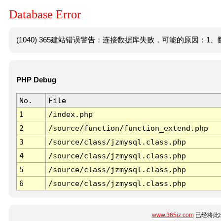
Database Error
(1040) 365建站错误警告：连接数据库失败，可能的原因：1、数
PHP Debug
No.
File
1
/index.php
2
/source/function/function_extend.php
3
/source/class/jzmysql.class.php
4
/source/class/jzmysql.class.php
5
/source/class/jzmysql.class.php
6
/source/class/jzmysql.class.php
www.365jz.com
已经将此