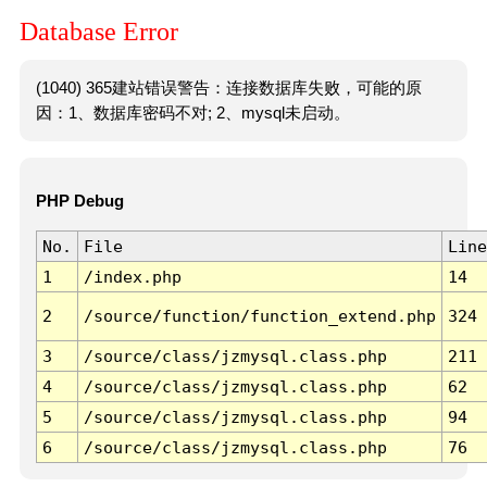
Database Error
(1040) 365建站错误警告：连接数据库失败，可能的原
因：1、数据库密码不对; 2、mysql未启动。
PHP Debug
No.
File
Line
1
/index.php
14
2
/source/function/function_extend.php
324
3
/source/class/jzmysql.class.php
211
4
/source/class/jzmysql.class.php
62
5
/source/class/jzmysql.class.php
94
6
/source/class/jzmysql.class.php
76