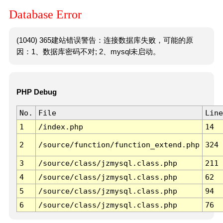
Database Error
(1040) 365建站错误警告：连接数据库失败，可能的原
因：1、数据库密码不对; 2、mysql未启动。
PHP Debug
No.
File
Line
1
/index.php
14
2
/source/function/function_extend.php
324
3
/source/class/jzmysql.class.php
211
4
/source/class/jzmysql.class.php
62
5
/source/class/jzmysql.class.php
94
6
/source/class/jzmysql.class.php
76