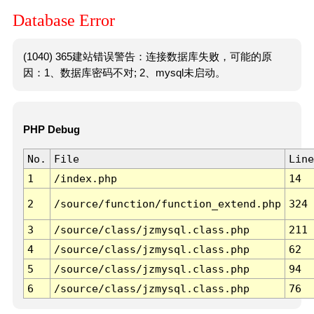
Database Error
(1040) 365建站错误警告：连接数据库失败，可能的原
因：1、数据库密码不对; 2、mysql未启动。
PHP Debug
No.
File
Line
1
/index.php
14
2
/source/function/function_extend.php
324
3
/source/class/jzmysql.class.php
211
4
/source/class/jzmysql.class.php
62
5
/source/class/jzmysql.class.php
94
6
/source/class/jzmysql.class.php
76