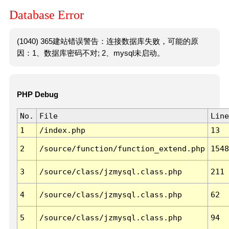
Database Error
(1040) 365建站错误警告：连接数据库失败，可能的原
因：1、数据库密码不对; 2、mysql未启动。
PHP Debug
No.
File
Line
1
/index.php
13
2
/source/function/function_extend.php
1548
3
/source/class/jzmysql.class.php
211
4
/source/class/jzmysql.class.php
62
5
/source/class/jzmysql.class.php
94