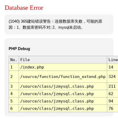
Database Error
(1040) 365建站错误警告：连接数据库失败，可能的原
因：1、数据库密码不对; 2、mysql未启动。
PHP Debug
No.
File
Line
1
/index.php
14
2
/source/function/function_extend.php
324
3
/source/class/jzmysql.class.php
211
4
/source/class/jzmysql.class.php
62
5
/source/class/jzmysql.class.php
94
6
/source/class/jzmysql.class.php
76