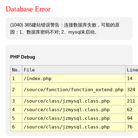
Database Error
(1040) 365建站错误警告：连接数据库失败，可能的原
因：1、数据库密码不对; 2、mysql未启动。
PHP Debug
No.
File
Line
1
/index.php
14
2
/source/function/function_extend.php
324
3
/source/class/jzmysql.class.php
211
4
/source/class/jzmysql.class.php
62
5
/source/class/jzmysql.class.php
94
6
/source/class/jzmysql.class.php
76