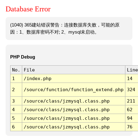
Database Error
(1040) 365建站错误警告：连接数据库失败，可能的原
因：1、数据库密码不对; 2、mysql未启动。
PHP Debug
No.
File
Line
1
/index.php
14
2
/source/function/function_extend.php
324
3
/source/class/jzmysql.class.php
211
4
/source/class/jzmysql.class.php
62
5
/source/class/jzmysql.class.php
94
6
/source/class/jzmysql.class.php
76