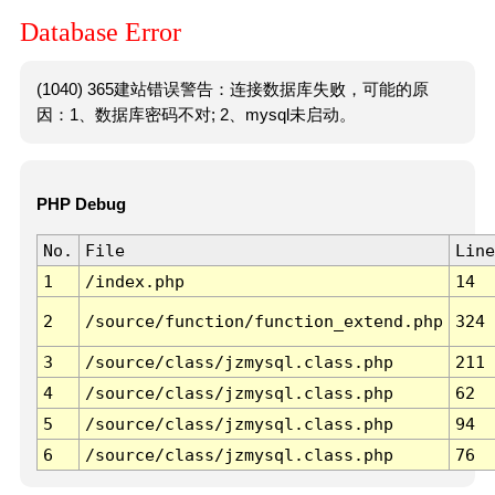
Database Error
(1040) 365建站错误警告：连接数据库失败，可能的原
因：1、数据库密码不对; 2、mysql未启动。
PHP Debug
No.
File
Line
1
/index.php
14
2
/source/function/function_extend.php
324
3
/source/class/jzmysql.class.php
211
4
/source/class/jzmysql.class.php
62
5
/source/class/jzmysql.class.php
94
6
/source/class/jzmysql.class.php
76