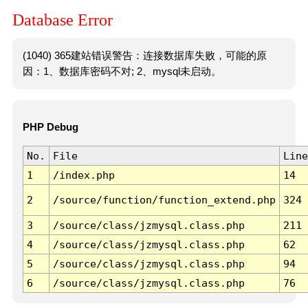
Database Error
(1040) 365建站错误警告：连接数据库失败，可能的原
因：1、数据库密码不对; 2、mysql未启动。
PHP Debug
No.
File
Line
1
/index.php
14
2
/source/function/function_extend.php
324
3
/source/class/jzmysql.class.php
211
4
/source/class/jzmysql.class.php
62
5
/source/class/jzmysql.class.php
94
6
/source/class/jzmysql.class.php
76